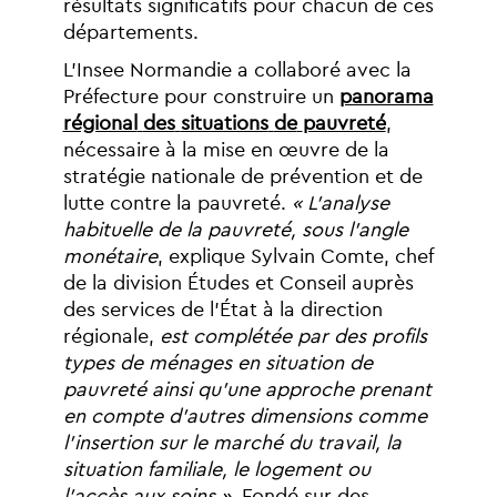
résultats
significatifs
pour
chacun
de
ces
départements.
L’Insee
Normandie
a
collaboré
avec
la
Préfecture
pour
construire
un
panorama
régional
des
situations
de
pauvreté
,
nécessaire
à
la
mise
en
œuvre
de
la
stratégie
nationale
de
prévention
et
de
lutte
contre
la
pauvreté.
«
L’analyse
habituelle
de
la
pauvreté,
sous
l’angle
monétaire
,
explique
Sylvain
Comte,
chef
de
la
division
Études
et
Conseil
auprès
des
services
de
l’État
à
la
direction
régionale,
est
complétée
par
des
profils
types
de
ménages
en
situation
de
pauvreté
ainsi
qu’une
approche
prenant
en
compte
d’autres
dimensions
comme
l’insertion
sur
le
marché
du
travail,
la
situation
familiale,
le
logement
ou
l’accès
aux
soins
»
.
Fondé
sur
des