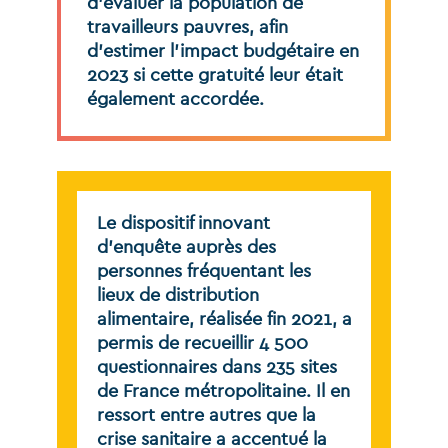
d’évaluer
la
population
de
travailleurs
pauvres,
afin
d’estimer
l’impact
budgétaire
en
2023
si
cette
gratuité
leur
était
également
accordée.
Le
dispositif
innovant
d’enquête
auprès
des
personnes
fréquentant
les
lieux
de
distribution
alimentaire,
réalisée
fin
2021,
a
permis
de
recueillir
4
500
questionnaires
dans
235
sites
de
France
métropolitaine.
Il
en
ressort
entre
autres
que
la
crise
sanitaire
a
accentué
la