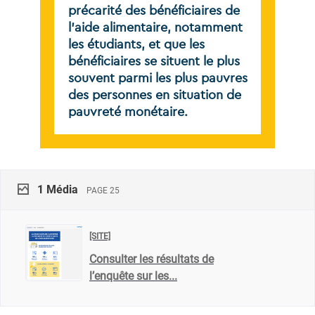
précarité
des
bénéficiaires
de
l’aide
alimentaire,
notamment
les
étudiants,
et
que
les
bénéficiaires
se
situent
le
plus
souvent
parmi
les
plus
pauvres
des
personnes
en
situation
de
pauvreté
monétaire.
1
Média
PAGE 25
[SITE]
Consulter les résultats de
l’enquête sur les...