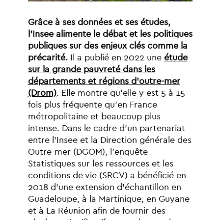
Grâce
à
ses
données
et
ses
études,
l’Insee
alimente
le
débat
et
les
politiques
publiques
sur
des
enjeux
clés
comme
la
précarité.
Il
a
publié
en
2022
une
étude
sur
la
grande
pauvreté
dans
les
départements
et
régions
d’outre-mer
(Drom)
.
Elle
montre
qu’elle
y
est
5
à
15
fois
plus
fréquente
qu’en
France
métropolitaine
et
beaucoup
plus
intense.
Dans
le
cadre
d’un
partenariat
entre
l’Insee
et
la
Direction
générale
des
Outre-mer
(DGOM),
l’enquête
Statistiques
sur
les
ressources
et
les
conditions
de
vie
(SRCV)
a
bénéficié
en
2018
d’une
extension
d’échantillon
en
Guadeloupe,
à
la
Martinique,
en
Guyane
et
à
La
Réunion
afin
de
fournir
des