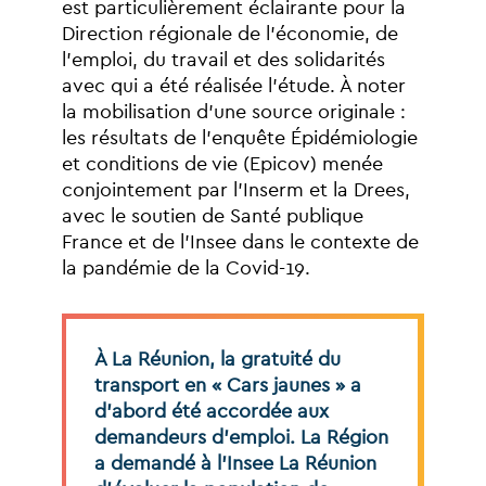
est
particulièrement
éclairante
pour
la
Direction
régionale
de
l’économie,
de
l’emploi,
du
travail
et
des
solidarités
avec
qui
a
été
réalisée
l’étude.
À
noter
la
mobilisation
d’une
source
originale
:
les
résultats
de
l’enquête
Épidémiologie
et
conditions
de
vie
(Epicov)
menée
conjointement
par
l’Inserm
et
la
Drees,
avec
le
soutien
de
Santé
publique
France
et
de
l’Insee
dans
le
contexte
de
la
pandémie
de
la
Covid-19.
À
La
Réunion,
la
gratuité
du
transport
en
«
Cars
jaunes
»
a
d’abord
été
accordée
aux
demandeurs
d’emploi.
La
Région
a
demandé
à
l’Insee
La
Réunion