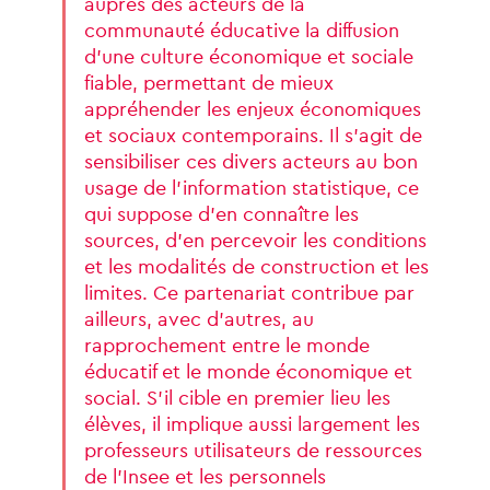
auprès
des
acteurs
de
la
communauté
éducative
la
diffusion
d’une
culture
économique
et
sociale
fiable,
permettant
de
mieux
appréhender
les
enjeux
économiques
et
sociaux
contemporains.
Il
s’agit
de
sensibiliser
ces
divers
acteurs
au
bon
usage
de
l’information
statistique,
ce
qui
suppose
d’en
connaître
les
sources,
d’en
percevoir
les
conditions
et
les
modalités
de
construction
et
les
limites.
Ce
partenariat
contribue
par
ailleurs,
avec
d’autres,
au
rapprochement
entre
le
monde
éducatif
et
le
monde
économique
et
social.
S’il
cible
en
premier
lieu
les
élèves,
il
implique
aussi
largement
les
professeurs
utilisateurs
de
ressources
de
l’Insee
et
les
personnels