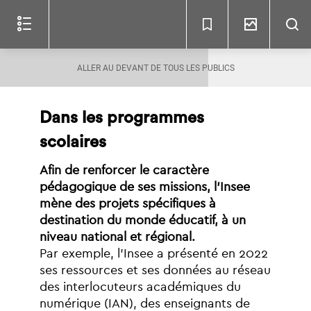
Lire
le
document
(c)
ALLER AU DEVANT DE TOUS LES PUBLICS
Dans
les
programmes
scolaires
Afin
de
renforcer
le
caractère
pédagogique
de
ses
missions,
l’Insee
mène
des
projets
spécifiques
à
destination
du
monde
éducatif,
à
un
niveau
national
et
régional.
Par
exemple
,
l’Insee
a
présenté
en
2022
ses
ressources
et
ses
données
au
réseau
des
interlocuteurs
académiques
du
numérique
(IAN),
des
enseignants
de