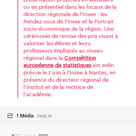
ou
en
présentiel
dans
les
locaux
de
la
direction
régionale
de
l’Insee
:
les
Rendez-vous
de
l’Insee
et
le
Portrait
socio-économique
de
la
région.
Une
cérémonie
de
remise
des
prix
visant
à
valoriser
les
élèves
et
leurs
professeurs
impliqués
au
niveau
régional
dans
la
Compétition
européenne
de
statistiques
est
enfin
prévue
le
7
juin
à
l’Insee
à
Nantes,
en
présence
du
directeur
régional
de
l’institut
et
de
la
rectrice
de
l’académie.
1
Média
PAGE 29