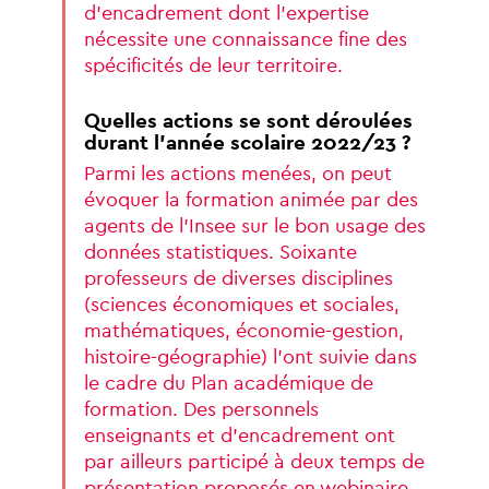
d’encadrement
dont
l’expertise
nécessite
une
connaissance
fine
des
spécificités
de
leur
territoire.
Quelles
actions
se
sont
déroulées
durant
l’année
scolaire
2022/23
?
Parmi
les
actions
menées,
on
peut
évoquer
la
formation
animée
par
des
agents
de
l’Insee
sur
le
bon
usage
des
données
statistiques.
Soixante
professeurs
de
diverses
disciplines
(sciences
économiques
et
sociales,
mathématiques,
économie-gestion,
histoire-géographie)
l’ont
suivie
dans
le
cadre
du
Plan
académique
de
formation.
Des
personnels
enseignants
et
d’encadrement
ont
par
ailleurs
participé
à
deux
temps
de
présentation
proposés
en
webinaire