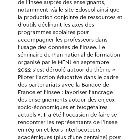
de
l’Insee
auprès
des
enseignants,
notamment
via
le
site
Eduscol
ainsi
que
la
production
conjointe
de
ressources
et
d’outils
déclinant
les
axes
des
programmes
scolaires
pour
accompagner
les
professeurs
dans
l’usage
des
données
de
l’Insee.
Le
séminaire
du
Plan
national
de
formation
organisé
par
le
MENJ
en
septembre
2022
s’est
déroulé
autour
du
thème
«
Piloter
l’action
éducative
dans
le
cadre
des
partenariats
avec
la
Banque
de
France
et
l’Insee
:
favoriser
l’ancrage
des
enseignements
autour
des
enjeux
socio-économiques
et
budgétaires
actuels
».
Il
a
été
l’occasion
de
faire
se
rencontrer
les
représentants
de
l’Insee
en
région
et
leurs
interlocuteurs
académiques
(plus
d’une
centaine)
pour