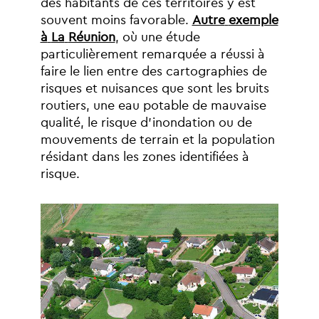
des
habitants
de
ces
territoires
y
est
souvent
moins
favorable.
Autre
exemple
à
La
Réunion
,
où
une
étude
particulièrement
remarquée
a
réussi
à
faire
le
lien
entre
des
cartographies
de
risques
et
nuisances
que
sont
les
bruits
routiers,
une
eau
potable
de
mauvaise
qualité,
le
risque
d’inondation
ou
de
mouvements
de
terrain
et
la
population
résidant
dans
les
zones
identifiées
à
risque.