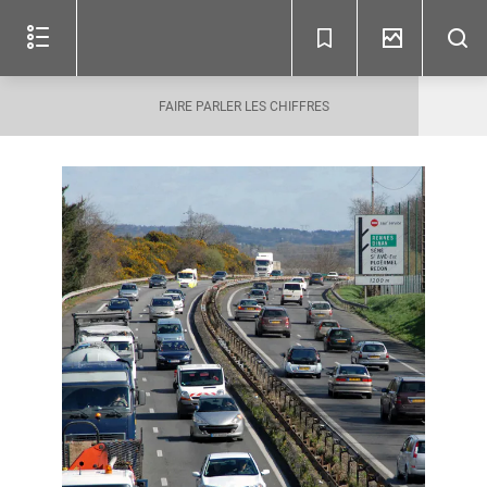
Lire
Comment
Options
le
utiliser
d'accessibilité
document
?
(c)
FAIRE PARLER LES CHIFFRES