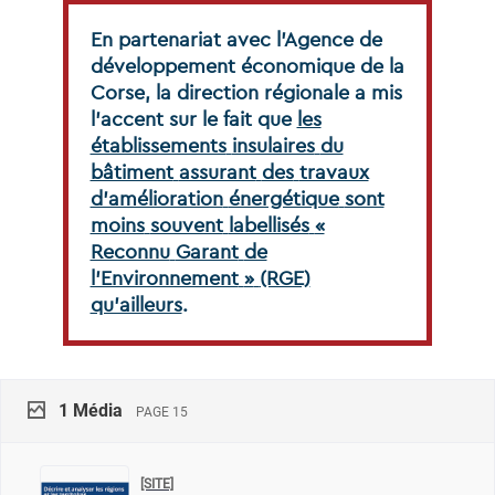
En
partenariat
avec
l’Agence
de
développement
économique
de
la
Corse,
la
direction
régionale
a
mis
l’accent
sur
le
fait
que
les
établissements
insulaires
du
bâtiment
assurant
des
travaux
d’amélioration
énergétique
sont
moins
souvent
labellisés
«
Reconnu
Garant
de
l’Environnement
»
(RGE)
qu’ailleurs
.
1
Média
PAGE 15
[SITE]