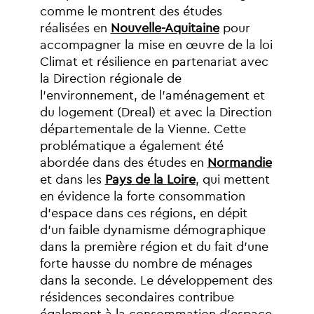
comme
le
montrent
des
études
réalisées
en
Nouvelle-Aquitaine
pour
accompagner
la
mise
en
œuvre
de
la
loi
Climat
et
résilience
en
partenariat
avec
la
Direction
régionale
de
l’environnement,
de
l’aménagement
et
du
logement
(Dreal)
et
avec
la
Direction
départementale
de
la
Vienne.
Cette
problématique
a
également
été
abordée
dans
des
études
en
Normandie
et
dans
les
Pays
de
la
Loire
,
qui
mettent
en
évidence
la
forte
consommation
d’espace
dans
ces
régions,
en
dépit
d’un
faible
dynamisme
démographique
dans
la
première
région
et
du
fait
d’une
forte
hausse
du
nombre
de
ménages
dans
la
seconde.
Le
développement
des
résidences
secondaires
contribue