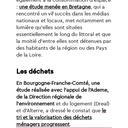
également
à
la
consommation
d’espace
:
une
étude
menée
en
Bretagne
,
qui
a
rencontré
un
vif
succès
dans
les
médias
nationaux
et
locaux,
met
notamment
en
lumière
qu’elles
sont
situées
essentiellement
le
long
du
littoral
et
que
la
moitié
d’entre
elles
sont
détenues
par
des
habitants
de
la
région
ou
des
Pays
de
la
Loire.
Les
déchets
En
Bourgogne-Franche-Comté,
une
étude
réalisée
avec
l’appui
de
l’Ademe,
de
la
Direction
régionale
de
l’environnement
et
du
logement
(Dreal)
et
d’Alterre,
a
dressé
le
constat
que
le
tri
et
la
valorisation
des
déchets
ménagers
progressent
.