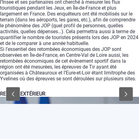
l’Insee
et
ses
partenaires
ont
cherché
à
mesurer
les
flux
touristiques
pendant
les
Jeux,
en
Île-de-France
et
plus
largement
en
France.
Des
enquêteurs
ont
été
mobilisés
sur
le
terrain
(dans
les
aéroports,
les
gares,
etc.),
afin
de
comprendre
le
phénomène
des
JOP
(quel
profil
de
personnes,
quelles
activités,
quelles
dépenses…).
Cela
permettra
aussi
à
terme
de
quantifier
le
nombre
de
touristes
présents
lors
des
JOP
en
2024
et
de
le
comparer
à
une
année
habituelle.
Si
l’essentiel
des
retombées
économiques
des
JOP
sont
observées
en
Île-de-France
,
en
Centre-Val
de
Loire
aussi,
les
retombées
économiques
de
cet
évènement
sportif
dans
la
région
ont
été
mesurées,
les
épreuves
de
Tir
ayant
été
organisées
à
Châteauroux
et
l’Eure-et-Loir
étant
limitrophe
des
Yvelines
où
des
épreuves
se
sont
déroulées
sur
plusieurs
sites.
REGARD
EXTÉRIEUR