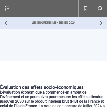
LES ENQUÊTES MENÉES EN 2024
Évaluation
des
effets
socio-économiques
L’
évaluation
économique
a
commencé
en
amont
de
l’évènement
et
se
poursuivra
pour
mesurer
les
effets
attendus
jusqu’en
2030
sur
le
produit
intérieur
brut
(PIB)
de
la
France
et
celui
de
l’Île-de-France.
La
note
de
conjoncture
de
juillet
2024
a