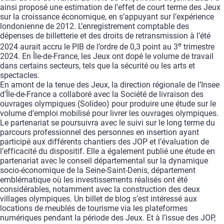
ainsi
proposé
une
estimation
de
l’effet
de
court
terme
des
Jeux
sur
la
croissance
économique,
en
s’appuyant
sur
l’expérience
londonienne
de
2012.
L’enregistrement
comptable
des
dépenses
de
billetterie
et
des
droits
de
retransmission
à
l’été
e
2024
aurait
accru
le
PIB
de
l’ordre
de
0,3
point
au
3
trimestre
2024.
En
Île-de-France,
les
Jeux
ont
dopé
le
volume
de
travail
dans
certains
secteurs,
tels
que
la
sécurité
ou
les
arts
et
spectacles.
En
amont
de
la
tenue
des
Jeux,
la
direction
régionale
de
l’Insee
d’Île-de-France
a
collaboré
avec
la
Société
de
livraison
des
ouvrages
olympiques
(Solideo)
pour
produire
une
étude
sur
le
volume
d’emploi
mobilisé
pour
livrer
les
ouvrages
olympiques
.
Le
partenariat
se
poursuivra
avec
le
suivi
sur
le
long
terme
du
parcours
professionnel
des
personnes
en
insertion
ayant
participé
aux
différents
chantiers
des
JOP
et
l’évaluation
de
l’efficacité
du
dispositif.
Elle
a
également
publié
une
étude
en
partenariat
avec
le
conseil
départemental
sur
la
dynamique
socio-économique
de
la
Seine-Saint-Denis
,
département
emblématique
où
les
investissements
réalisés
ont
été
considérables,
notamment
avec
la
construction
des
deux
villages
olympiques.
Un
billet
de
blog
s’est
intéressé
aux
locations
de
meublés
de
tourisme
via
les
plateformes
numériques
pendant
la
période
des
Jeux.
Et
à
l’issue
des
JOP,