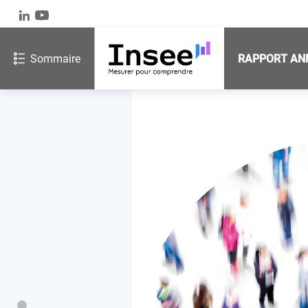
Sommaire
RAPPORT AN
L’Insee et la statistique publique