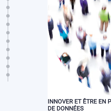
Édito
L’activité 2024 en chiffres
Les enquêtes menées en 2024
Faire parler les chiffres
Innover et être en première ligne sur les sources de données
Aller au-devant de tous les publics
Construire une statistique partagée
Les moyens et l’organisation de l’Insee
Crédits
INNOVER
ET
ÊTRE
EN
DE
DONNÉES